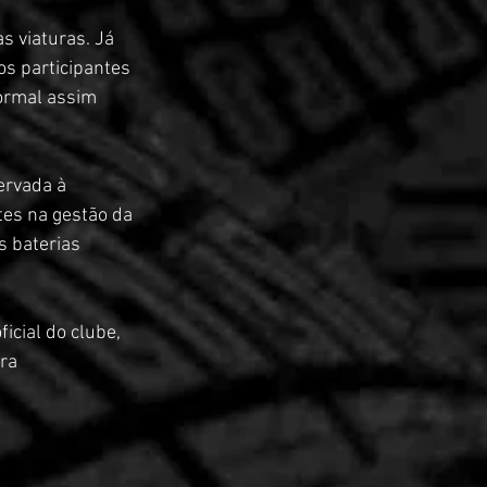
s viaturas. Já 
os participantes 
ormal assim 
ervada à 
tes na gestão da 
s baterias 
icial do clube, 
ra