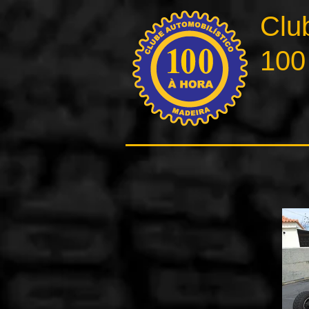
Clu
100