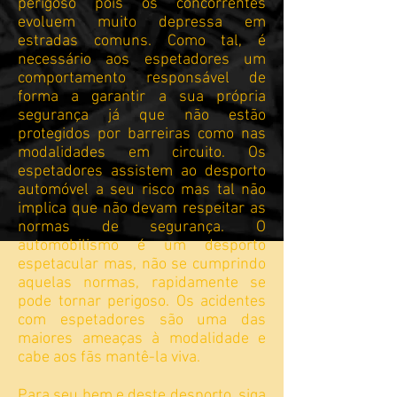
perigoso pois os concorrentes
evoluem muito depressa em
estradas comuns. Como tal, é
necessário aos espetadores um
comportamento responsável de
forma a garantir a sua própria
segurança já que não estão
protegidos por barreiras como nas
modalidades em circuito. Os
espetadores assistem ao desporto
automóvel a seu risco mas tal não
implica que não devam respeitar as
normas de segurança. O
automobilismo é um desporto
espetacular mas, não se cumprindo
aquelas normas, rapidamente se
pode tornar perigoso. Os acidentes
com espetadores são uma das
maiores ameaças à modalidade e
cabe aos fãs mantê-la viva.
Para seu bem e deste desporto, siga